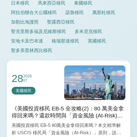
日本移民
馬來西亞移民
泰國移民
阿拉伯聯合大公國移民
諾魯移民
萬那杜移民
加勒比海護照
聖露西亞移民
聖克里斯多福及尼維斯移民
多米尼克移民
安地卡及巴布達
格瑞那達移民
英國移民
聖多美普林西比移民
28
2026
07
美國移民
《美國投資移民 EB-5 全攻略(2)：80 萬美金拿
得回來嗎？還款時間與「資金風險 (At-Risk)」
原則全解析》
美國投資移民 EB-5 80萬美金拿得回來嗎？本文精準解
析 USCIS 移民局「資金風險（At-Risk）」原則，說明