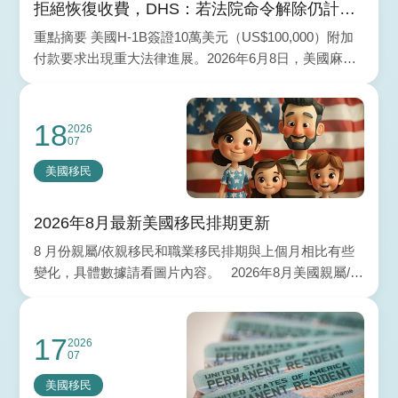
拒絕恢復收費，DHS：若法院命令解除仍計畫
收取
重點摘要 美國H-1B簽證10萬美元（US$100,000）附加
付款要求出現重大法律進展。2026年6月8日，美國麻薩
諸塞州聯邦地區法院裁定，撤銷美國政府針對
18
2026
07
美國移民
2026年8月最新美國移民排期更新
8 月份親屬/依親移民和職業移民排期與上個月相比有些
變化，具體數據請看圖片內容。 2026年8月美國親屬/依
親移民排期 根據排期表A（
17
2026
07
美國移民