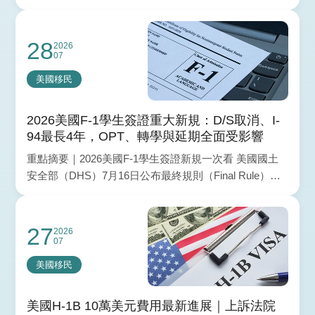
為什麼項目承諾「保證還款」會直接面臨拒簽風險，並
帶您掌握 2022 年 EB-5 美國投資移民新法下，如何兼顧
綠卡取得與本金安全，全面解析相關風險。
28
2026
07
美國移民
2026美國F-1學生簽證重大新規：D/S取消、I-
94最長4年，OPT、轉學與延期全面受影響
重點摘要｜2026美國F-1學生簽證新規一次看 美國國土
安全部（DHS）7月16日公布最終規則（Final Rule），
將取消 F-1、J-1 長年使用的「無
27
2026
07
美國移民
美國H-1B 10萬美元費用最新進展｜上訴法院