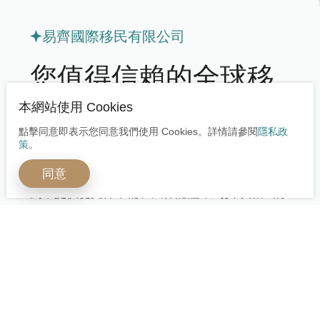
易齊國際移民有限公司
您值得信賴的全球移
民專家
本網站使用 Cookies
點擊同意即表示您同意我們使用 Cookies。詳情請參閱
隱私政
策
。
我們擁有一支由資深移民律師、專業顧問與案件
同意
處理專家組成的專業團隊，為您量身打造移民規
劃，提供從文件準備、法律認證，到安家落戶的
全程專業服務。我們協助辦理申請文件、安排當
地考察、規劃稅務與教育，確保每一步都精準到
位。選擇我們，等於選擇安心、效率與成功，讓
您的移民之路更輕鬆、無後顧之憂。
立即諮詢