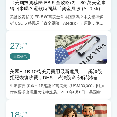
《美國投資移民 EB-5 全攻略(2)：80 萬美金拿
得回來嗎？還款時間與「資金風險 (At-Risk)」
原則全解析》
美國投資移民 EB-5 80萬美金拿得回來嗎？本文精準解
析 USCIS 移民局「資金風險（At-Risk）」原則，說明
為什麼項目承諾「保證還款」會直接面臨拒簽風險，並
帶您掌握 2022 年 EB-5 美國投資移民新法下，如何兼顧
綠卡取得與本金安全，全面解析相關風險。
27
2026
07
美國移民
美國H-1B 10萬美元費用最新進展｜上訴法院
拒絕恢復收費，DHS：若法院命令解除仍計畫
收取
重點摘要 美國H-1B簽證10萬美元（US$100,000）附加
付款要求出現重大法律進展。2026年6月8日，美國麻薩
諸塞州聯邦地區法院裁定，撤銷美國政府針對
18
2026
07