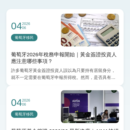
04
2026
06
葡萄牙移民
葡萄牙2026年稅務申報開始｜黃金簽證投資人
應注意哪些事項？
許多葡萄牙黃金簽證投資人誤以為只要持有居留身分，
就不一定需要在葡萄牙申報所得稅。然而，是否具有報
稅義務，仍需依個人的稅務居民身分、收入來源及投資
情況進行判斷。目前葡萄牙2026年度 IRS（個人所得
稅）申報季已正式開始，本次申報內容為 2025年度所取
04
2026
06
得的收入。無論您持有葡萄牙黃金簽證、永久居留身
分，或在葡萄牙擁有租金收入、投資收益或其他所得來
葡萄牙移民
源，都應了解相關申報規定及重要時程，以避免產生不
必要的稅務風險。