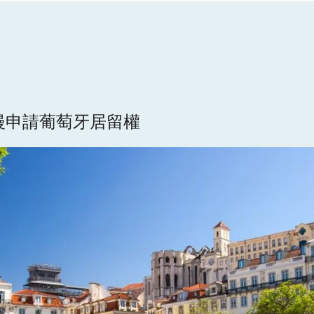
嫚申請葡萄牙居留權