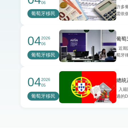
06
許多
葡萄牙移民
需依
本次
益或
04
2026
葡萄
06
近期
葡萄牙移民
萄牙
04
2026
總統
05
入籍門
葡萄牙移民
過的D