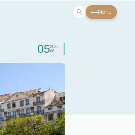
Menu
05
2025
08