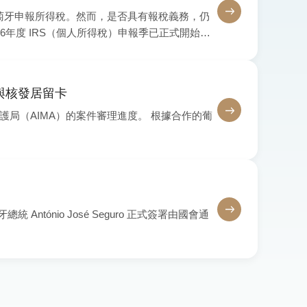
萄牙申報所得稅。然而，是否具有報稅義務，仍
年度 IRS（個人所得稅）申報季已正式開始，
永久居留身分，或在葡萄牙擁有租金收入、投資收
要的稅務風險。
約與核發居留卡
局（AIMA）的案件審理進度。 根據合作的葡
António José Seguro 正式簽署由國會通