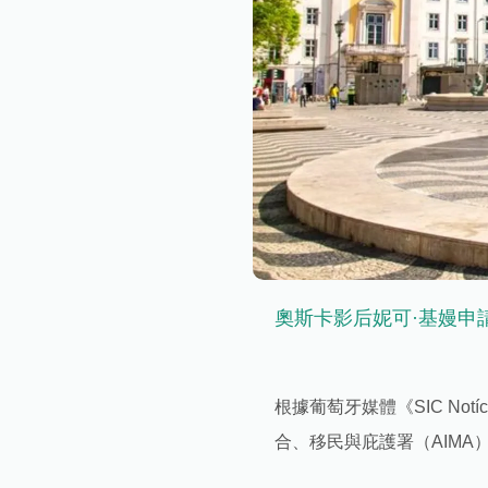
奧斯卡影后妮可·基嫚申
根據葡萄牙媒體《SIC Not
合、移民與庇護署（AIM