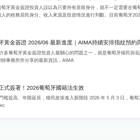
葡萄牙黃金簽證投資人誤以為只要持有居留身分，就不一定需要在葡
個人的稅務居民身分、收入來源及投資情況進行判斷。目前葡萄牙2026
申報內容為 2025年度所取得的收入。無論您持有葡萄牙黃金簽證、
其他所得來源，都應了解相關申報規定及重要時程，以避免產生不必
牙黃金簽證 2026/06 最新進度｜AIMA持續安排指紋預
許多葡萄牙黃金簽證投資人最關心的問題之一，就是葡萄牙移民與庇護
律師事務所所分享的最新資訊，AIMA
正式簽署！2026葡萄牙國籍法生效
檻提高、年限延長，移民政策進入新階段 2026 年 5 月 3 日，葡萄牙總統 
ec