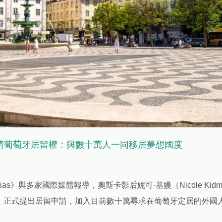
請葡萄牙居留權：與數十萬人一同移居夢想國度
ícias》與多家國際媒體報導，奧斯卡影后妮可·基嫚（Nicole Ki
A） 正式提出居留申請，加入目前數十萬尋求在葡萄牙定居的外國