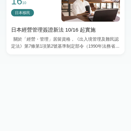
16
10
日本永住或歸化，建議提早整理居住、報稅與社保紀
錄，以降低未來審查風險。
日本移民
日本經營管理簽證新法 10/16 起實施
關於「經營・管理」居留資格，《出入境管理及難民認
定法》第7條第1項第2號基準制定部令（1990年法務省令
第16號）及《出入境管理及難民認定法施行規則》（1