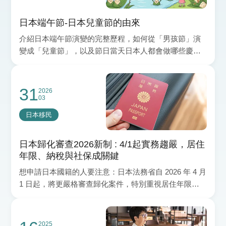
日本端午節-日本兒童節的由來
介紹日本端午節演變的完整歷程，如何從「男孩節」演
變成「兒童節」，以及節日當天日本人都會做哪些慶祝
呢？
31
2026
03
日本移民
日本歸化審查2026新制 : 4/1起實務趨嚴，居住
年限、納稅與社保成關鍵
想申請日本國籍的人要注意：日本法務省自 2026 年 4 月
1 日起，將更嚴格審查歸化案件，特別重視居住年限、
納稅與社會保險紀錄。雖然《日本國籍法》法定條件仍
是連續 5 年以上在日本有住所，但實務上，官方已表明
原則會以在留 10 年以上作為重要判斷基準。若您正規劃
2025