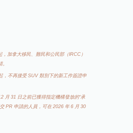
1 日起，加拿大移民、難民和公民部（IRCC）
申請。
9 日起，不再接受 SUV 類別下的新工作簽證申
12 月 31 日之前已獲得指定機構發放的“承
尚未遞交 PR 申請的人員，可在 2026 年 6 月 30