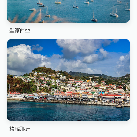
聖露西亞
格瑞那達