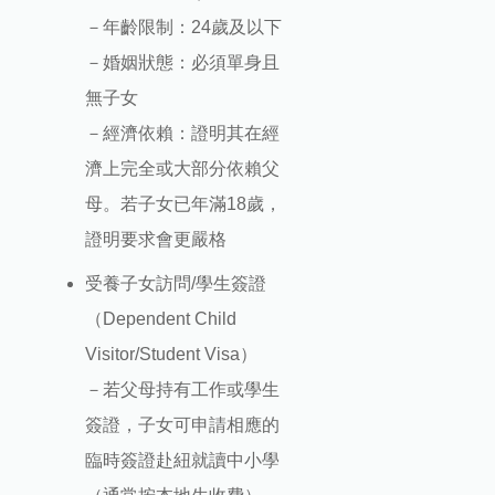
－年齡限制：24歲及以下
－婚姻狀態：必須單身且
無子女
－經濟依賴：證明其在經
濟上完全或大部分依賴父
母。若子女已年滿18歲，
證明要求會更嚴格
受養子女訪問/學生簽證
（Dependent Child
Visitor/Student Visa）
－若父母持有工作或學生
簽證，子女可申請相應的
臨時簽證赴紐就讀中小學