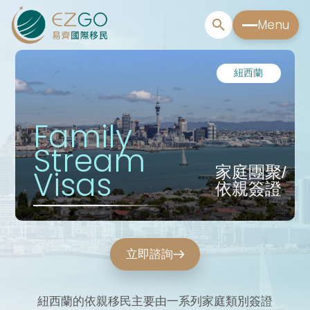
Menu
紐西蘭
Family
Stream
家庭團聚/
Visas
依親簽證
立即諮詢
紐西蘭的依親移民主要由一系列家庭類別簽證