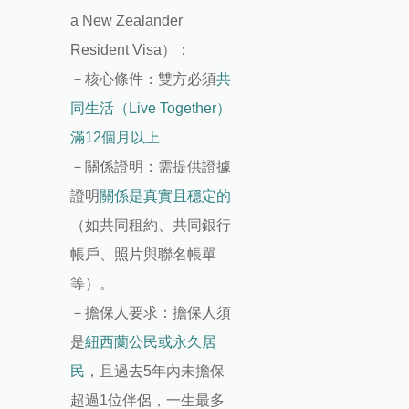
a New Zealander
Resident Visa）：
－核心條件：雙方必須
共
同生活（Live Together）
滿12個月以上
－關係證明：需提供證據
證明
關係是真實且穩定的
（如共同租約、共同銀行
帳戶、照片與聯名帳單
等）。
－擔保人要求：擔保人須
是
紐西蘭公民或永久居
民
，且過去5年內未擔保
超過1位伴侶，一生最多