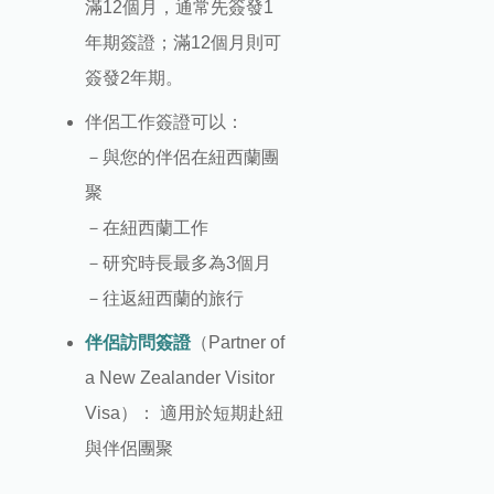
滿12個月，通常先簽發1
年期簽證；滿12個月則可
簽發2年期。
伴侶工作簽證可以：
－與您的伴侶在紐西蘭團
聚
－在紐西蘭工作
－研究時長最多為3個月
－往返紐西蘭的旅行
伴侶訪問簽證
（Partner of
a New Zealander Visitor
Visa）： 適用於短期赴紐
與伴侶團聚