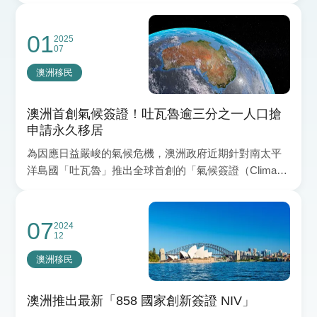
分證與駕駛執照制度，以簡化雙邊人民的跨國生活
01
2025
07
澳洲移民
澳洲首創氣候簽證！吐瓦魯逾三分之一人口搶
申請永久移居
為因應日益嚴峻的氣候危機，澳洲政府近期針對南太平
洋島國「吐瓦魯」推出全球首創的「氣候簽證（Climate
Visa）」計畫，為受氣候變遷威脅的民眾提供永久居留
機
07
2024
12
澳洲移民
澳洲推出最新「858 國家創新簽證 NIV」