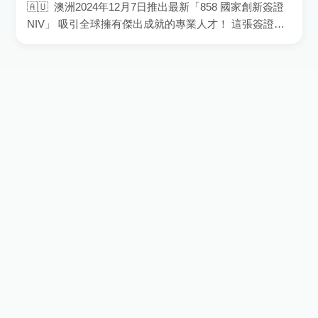
🇦🇺 澳洲2024年12月7日推出最新「858 國家創新簽證
NIV」 吸引全球擁有傑出成就的專業人才！ 這張簽證取
代澳洲之前的「專才移民簽證 GTI」；N