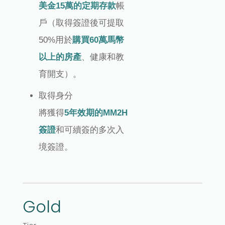
美金15萬的定期存款
帳
戶（取得簽證後可提取
50%用於
購買60萬馬幣
以上的房產
、健康和教
育開支）。
取得身分
將獲得
5年效期的MM2H
簽證
和可續簽的多次入
境簽證。
Gold