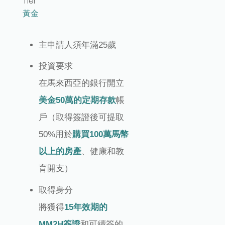
Tier
黃金
主申請人須年滿25歲
投資要求
在馬來西亞的銀行開立
美金50萬的定期存款
帳
戶（取得簽證後可提取
50%用於
購買100萬馬幣
以上的房產
、健康和教
育開支）
取得身分
將獲得
15年效期的
MM2H簽證
和可續簽的