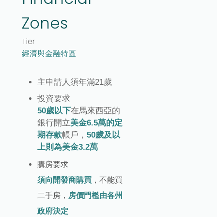
Zones
Tier
經濟與金融特區
主申請人須年滿21歲
投資要求
50歲以下
在馬來西亞的
銀行開立
美金6.5萬的定
期存款
帳戶，
50歲及以
上則為美金3.2萬
購房要求
須向開發商購買
，不能買
二手房，
房價門檻由各州
政府決定