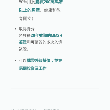
50%用於
購買200萬馬幣
以上的房產
、健康和教
育開支）
取得身分
將獲得
20年效期的MM2H
簽證
和可續簽的多次入境
簽證。
可以
攜帶外籍幫傭，並在
馬國投資及工作