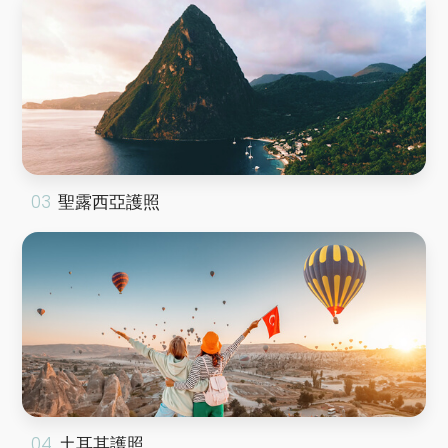
聖露西亞護照
土耳其護照