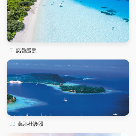
諾魯護照
萬那杜護照