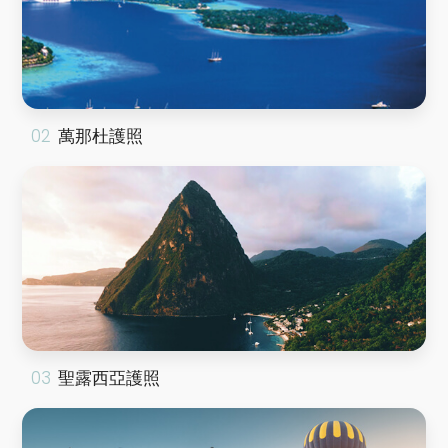
萬那杜護照
聖露西亞護照