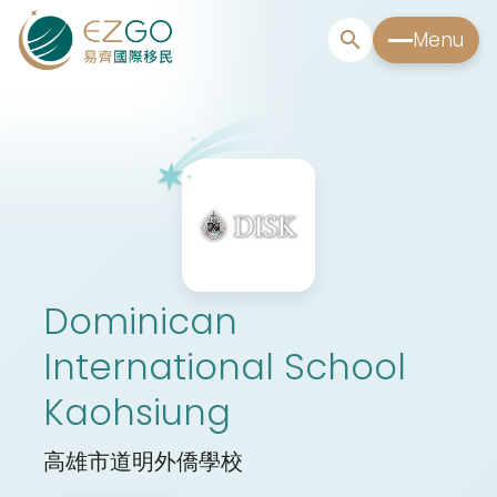
Menu
Dominican
International School
Kaohsiung
高雄市道明外僑學校