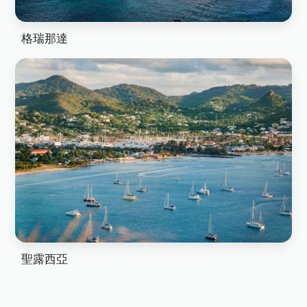
格瑞那達
聖露西亞